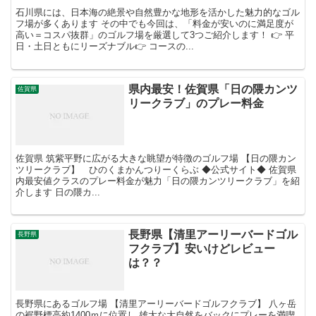
石川県には、日本海の絶景や自然豊かな地形を活かした魅力的なゴル
フ場が多くあります その中でも今回は、「料金が安いのに満足度が
高い＝コスパ抜群」のゴルフ場を厳選して3つご紹介します！ 👉 平
日・土日ともにリーズナブル👉 コースの...
県内最安！佐賀県「日の隈カンツ
佐賀県
リークラブ」のプレー料金
佐賀県 筑紫平野に広がる大きな眺望が特徴のゴルフ場 【日の隈カン
ツリークラブ】 ひのくまかんつりーくらぶ ◆公式サイト◆ 佐賀県
内最安値クラスのプレー料金が魅力「日の隈カンツリークラブ」を紹
介します 日の隈カ...
長野県【清里アーリーバードゴル
長野県
フクラブ】安いけどレビュー
は？？
長野県にあるゴルフ場 【清里アーリーバードゴルフクラブ】 八ヶ岳
の裾野標高約1400ｍに位置し 雄大な大自然をバックにプレーを満喫