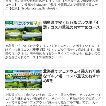
神奈川県の雄大な自然に広がるゴルフ場 【小田原ゴルフ倶楽部松田
コース】 この投稿をInstagramで見る 小田原ゴルフ倶楽部松田コー
ス【公式】(@odamatsu.golfclub)がシ...
徳島県で安く回れるゴルフ場「4
愛知県
選」コスパ重視のおすすめコース
徳島県で「できるだけ安くゴルフを楽しみたい」と考えている人に向
けて、今回はコスパ重視で回りやすいゴルフ場を4つ紹介します。 徳
島のゴルフ場は、海を眺められるシーサイドコースから、山あいの自
然を感じられるコースまで個性豊か。 平...
北海道でフェアウェイ乗入れ可能
北海道
なゴルフ場｜コスパ重視のおすす
め5選
北海道ゴルフの魅力といえば、広い空、雄大な景色、そして本州では
なかなか味わえない開放感です。その中でも、移動がラクで快適にプ
レーできるのが「フェアウェイ乗入れ可能なゴルフ場」です。 カー