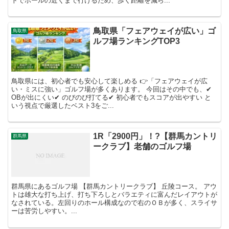
トでボールの近くまで行けるため、歩く距離を減ら...
鳥取県「フェアウェイが広い」ゴ
鳥取県
ルフ場ランキングTOP3
鳥取県には、初心者でも安心して楽しめる 👉「フェアウェイが広
い・ミスに強い」ゴルフ場が多くあります。 今回はその中でも、✔
OBが出にくい✔ のびのび打てる✔ 初心者でもスコアが出やすい と
いう視点で厳選したベスト3をご...
1R「2900円」！?【群馬カントリ
群馬県
ークラブ】老舗のゴルフ場
群馬県にあるゴルフ場 【群馬カントリークラブ】 丘陵コース。 アウ
トは雄大な打ち上げ、打ち下ろしとバラエティに富んだレイアウトが
なされている。左回りのホール構成なので右のＯＢが多く、スライサ
ーは苦労しやすい。...