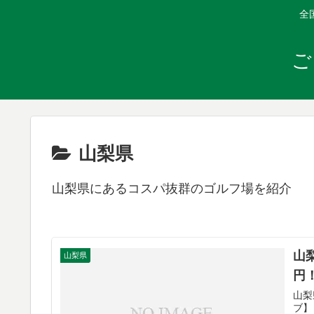
全
ご
山梨県
山梨県にあるコスパ抜群のゴルフ場を紹介
山
山梨県
円
山梨
ブ】